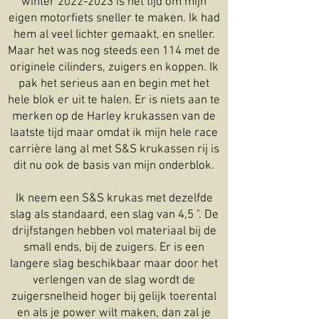
winter
2022-2023
is het tijd om mijn
eigen motorfiets sneller te maken. Ik had
hem al veel lichter gemaakt, en sneller.
Maar het was nog steeds een 114 met de
originele cilinders, zuigers en koppen. Ik
pak het serieus aan en begin met het
hele blok er uit te halen. Er is niets aan te
merken op de Harley krukassen van de
laatste tijd maar omdat ik mijn hele race
carrière lang al met S&S krukassen rij is
dit nu ook de basis van mijn onderblok.
Ik neem een S&S krukas met dezelfde
slag als standaard, een slag van 4,5 ". De
drijfstangen hebben vol materiaal bij de
small ends, bij de zuigers. Er is een
langere slag beschikbaar maar door het
verlengen van de slag wordt de
zuigersnelheid hoger bij gelijk toerental
en als je power wilt maken, dan zal je