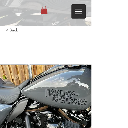
< Back
2022 Road Glide ST 117 met
Star 30-30 cam