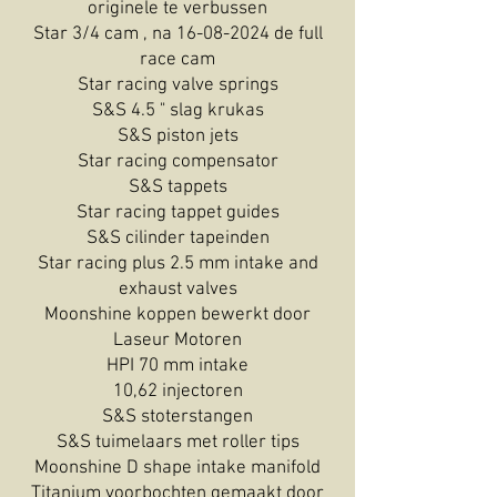
originele te verbussen
Star 3/4 cam , na
16-08-2024
de full
race cam
Star racing valve springs
S&S 4.5 " slag krukas
S&S piston jets
Star racing compensator
S&S tappets
Star racing tappet guides
S&S cilinder tapeinden
Star racing plus 2.5 mm intake and
exhaust valves
Moonshine koppen bewerkt door
Laseur Motoren
HPI 70 mm intake
10,62 injectoren
S&S stoterstangen
S&S tuimelaars met roller tips
Moonshine D shape intake manifold
Titanium voorbochten gemaakt door