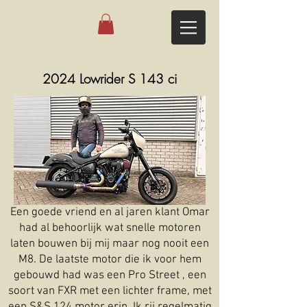
2024 Lowrider S 143 ci
Een goede vriend en al jaren klant Omar
had al behoorlijk wat snelle motoren
laten bouwen bij mij maar nog nooit een
M8. De laatste motor die ik voor hem
gebouwd had was een Pro Street , een
soort van FXR met een lichter frame, met
een S&S 124 motor erin. Ik rij regelmatig