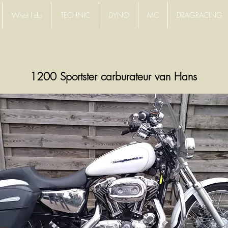
What I do
TECHNIC
DYNO
MC
DRAGRACING
1200 Sportster carburateur van Hans